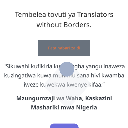
Tembelea tovuti ya Translators
without Borders.
Pata habari zaidi
"Sikuwahi kufikiria kuwa lugha yangu inaweza
kuzingatiwa kuwa muhimu sana hivi kwamba
iweze kuwekwa kwenye kifaa.”
Mzungumzaji wa Waha, Kaskazini
Mashariki mwa Nigeria