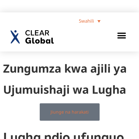
Swahili
Zungumza kwa ajili ya
Ujumuishaji wa Lugha
Jiunge na harakati
Lugha ndio ufunguo