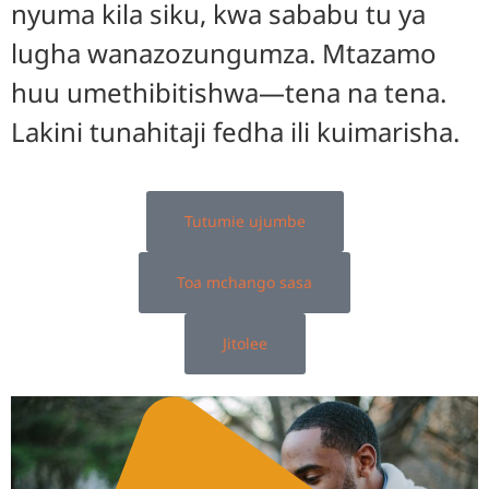
nyuma kila siku, kwa sababu tu ya
lugha wanazozungumza. Mtazamo
huu umethibitishwa—tena na tena.
Lakini tunahitaji fedha ili kuimarisha.
Tutumie ujumbe
Toa mchango sasa
Jitolee