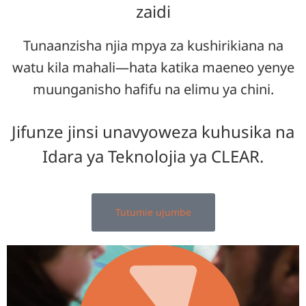
zaidi
Tunaanzisha njia mpya za kushirikiana na
watu kila mahali—hata katika maeneo yenye
muunganisho hafifu na elimu ya chini.
Jifunze jinsi unavyoweza kuhusika na
Idara ya Teknolojia ya CLEAR.
Tutumie ujumbe