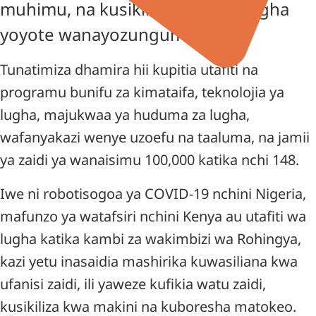
muhimu, na kusikilizwa, katika lugha
yoyote wanayozungumza.
Tunatimiza dhamira hii kupitia utafiti na
programu bunifu za kimataifa, teknolojia ya
lugha, majukwaa ya huduma za lugha,
wafanyakazi wenye uzoefu na taaluma, na jamii
ya zaidi ya wanaisimu 100,000 katika nchi 148.
Iwe ni robotisogoa ya COVID-19 nchini Nigeria,
mafunzo ya watafsiri nchini Kenya au utafiti wa
lugha katika kambi za wakimbizi wa Rohingya,
kazi yetu inasaidia mashirika kuwasiliana kwa
ufanisi zaidi, ili yaweze kufikia watu zaidi,
kusikiliza kwa makini na kuboresha matokeo.