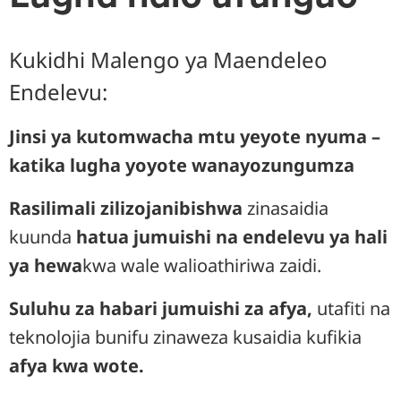
Kukidhi Malengo ya Maendeleo
Endelevu:
Jinsi ya kutomwacha mtu yeyote nyuma –
katika lugha yoyote wanayozungumza
Rasilimali zilizojanibishwa
zinasaidia
kuunda
hatua jumuishi na endelevu ya hali
ya hewa
kwa wale walioathiriwa zaidi.
Suluhu za habari jumuishi za afya,
utafiti na
teknolojia bunifu zinaweza kusaidia kufikia
afya kwa wote.