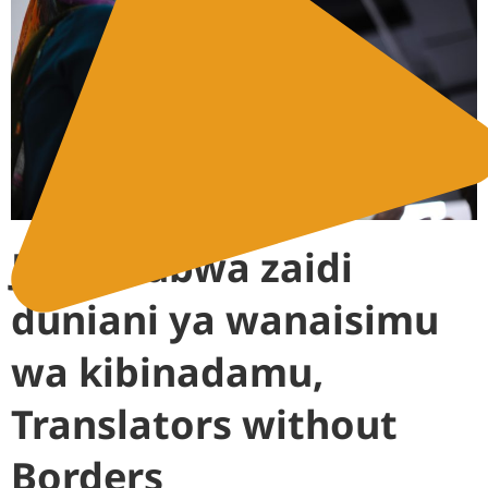
Jamii kubwa zaidi
duniani ya wanaisimu
wa kibinadamu,
Translators without
Borders