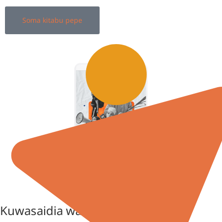
Soma kitabu pepe
Kuwasaidia watu kupata habari