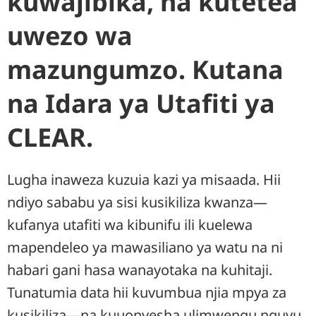
kuwajibika, na kutetea
uwezo wa
mazungumzo. Kutana
na Idara ya Utafiti ya
CLEAR.
Lugha inaweza kuzuia kazi ya misaada. Hii
ndiyo sababu ya sisi kusikiliza kwanza—
kufanya utafiti wa kibunifu ili kuelewa
mapendeleo ya mawasiliano ya watu na ni
habari gani hasa wanayotaka na kuhitaji.
Tunatumia data hii kuvumbua njia mpya za
kusikiliza—na kuuonyesha ulimwengu nguvu