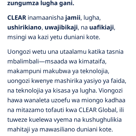
zungumza lugha gani.
CLEAR
inamaanisha
jamii
,
lugha,
ushirikiano
,
uwajibikaji
, na
uafikiaji
,
msingi wa kazi yetu duniani kote.
Uongozi wetu una utaalamu katika tasnia
mbalimbali—msaada wa kimataifa,
makampuni makubwa ya teknolojia,
uongozi kwenye mashirika yasiyo ya faida,
na teknolojia ya kisasa ya lugha. Viongozi
hawa wanaleta uzoefu wa miongo kadhaa
na mitazamo tofauti kwa CLEAR Global, ili
tuweze kuelewa vyema na kushughulikia
mahitaji ya mawasiliano duniani kote.