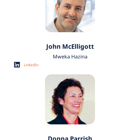
John McElligott
Mweka Hazina
LinkedIn
Donna Parrish