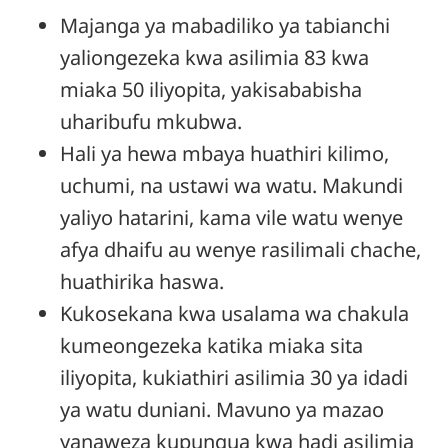
Majanga ya mabadiliko ya tabianchi
yaliongezeka kwa asilimia 83 kwa
miaka 50 iliyopita, yakisababisha
uharibufu mkubwa.
Hali ya hewa mbaya
huathiri kilimo,
uchumi, na ustawi wa watu
. Makundi
yaliyo hatarini, kama vile watu wenye
afya dhaifu au wenye rasilimali chache,
huathirika haswa.
Kukosekana kwa usalama wa chakula
kumeongezeka katika miaka sita
iliyopita, kukiathiri asilimia 30 ya idadi
ya watu duniani. Mavuno ya mazao
yanaweza kupungua kwa hadi asilimia