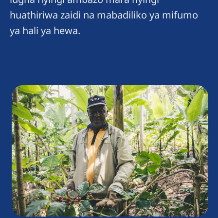
huathiriwa zaidi na mabadiliko ya mifumo
ya hali ya hewa.