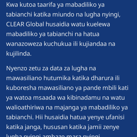
Kwa kutoa taarifa ya mabadiliko ya
tabianchi katika miundo na lugha nyingi,
CLEAR Global husaidia watu kuelewa
mabadiliko ya tabianchi na hatua
wanazoweza kuchukua ili kujiandaa na
kujilinda.
Nyenzo zetu za data za lugha na
mawasiliano hutumika katika dharura ili
kuboresha mawasiliano ya pande mbili kati
ya watoa msaada wa kibinadamu na watu
walioathiriwa na majanga ya mabadiliko ya
tabianchi. Hii husaidia hatua yenye ufanisi
katika janga, hususan katika jamii zenye
lugha nyingi ambazo mara nyingi