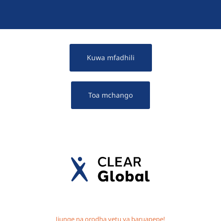
Kuwa mfadhili
Toa mchango
Jiunge na orodha yetu ya baruapepe!