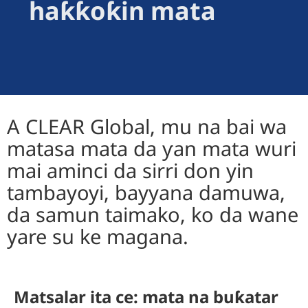
haƙƙoƙin mata
A CLEAR Global, mu na bai wa
matasa mata da ƴan mata wuri
mai aminci da sirri don yin
tambayoyi, bayyana damuwa,
da samun taimako, ko da wane
yare su ke magana.
Matsalar ita ce: mata na buƙatar