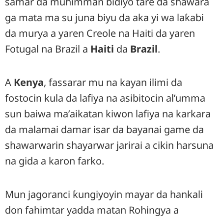
samar da muhimman bidiyo tare da shawara
ga mata ma su juna biyu da aka yi wa laƙabi
da murya a yaren Creole na Haiti da yaren
Fotugal na Brazil a
Haiti
da
Brazil
.
A
Kenya
, fassarar mu na kayan ilimi da
fostocin kula da lafiya na asibitocin al’umma
sun baiwa ma’aikatan kiwon lafiya na karkara
da malamai damar isar da bayanai game da
shawarwarin shayarwar jarirai a cikin harsuna
na gida a karon farko.
Mun jagoranci ƙungiyoyin mayar da hankali
don fahimtar yadda matan Rohingya a