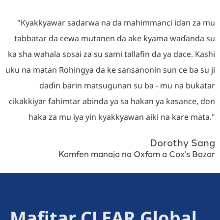
"Kyakkyawar sadarwa na da mahimmanci idan za mu
tabbatar da cewa mutanen da ake ƙyama waɗanda su
ka sha wahala sosai za su sami tallafin da ya dace. Kashi
uku na matan Rohingya da ke sansanonin sun ce ba su ji
daɗin barin matsugunan su ba - mu na buƙatar
cikakkiyar fahimtar abinda ya sa hakan ya kasance, don
haka za mu iya yin kyakkyawan aiki na kare mata."
Dorothy Sang
Kamfen manaja na Oxfam a Cox’s Bazar
Mafitar CLEAR Global