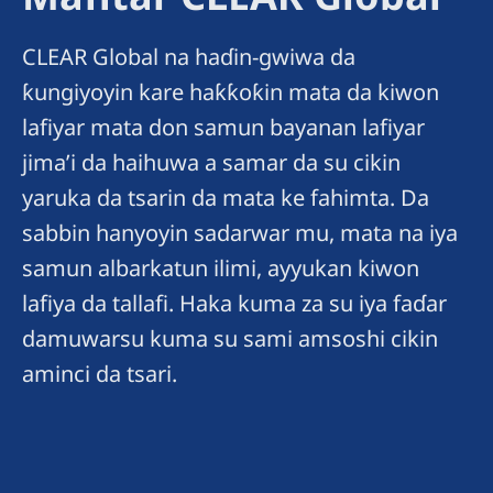
CLEAR Global na haɗin-gwiwa da
ƙungiyoyin kare haƙƙoƙin mata da kiwon
lafiyar mata don samun bayanan lafiyar
jima’i da haihuwa a samar da su cikin
yaruka da tsarin da mata ke fahimta. Da
sabbin hanyoyin sadarwar mu, mata na iya
samun albarkatun ilimi, ayyukan kiwon
lafiya da tallafi. Haka kuma za su iya faɗar
damuwarsu kuma su sami amsoshi cikin
aminci da tsari.