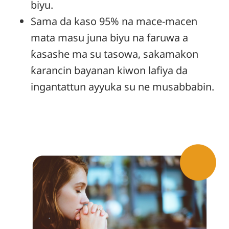
biyu.
Sama da kaso 95% na mace-macen
mata masu juna biyu na faruwa a
ƙasashe ma su tasowa, sakamakon
ƙarancin bayanan kiwon lafiya da
ingantattun ayyuka su ne musabbabin.