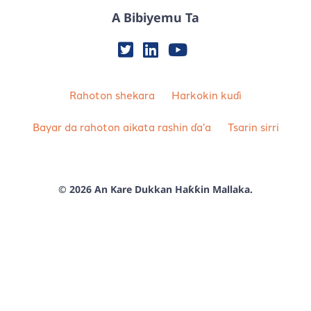
A Bibiyemu Ta
Rahoton shekara
Harkokin kuɗi
Bayar da rahoton aikata rashin ɗa’a
Tsarin sirri
© 2026 An Kare Dukkan Haƙƙin Mallaka.