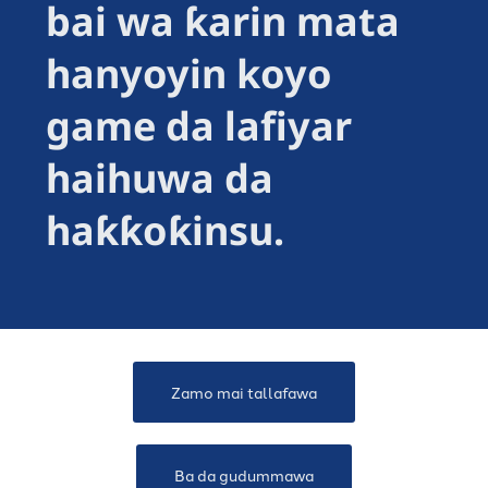
bai wa ƙarin mata
hanyoyin koyo
game da lafiyar
haihuwa da
haƙƙoƙinsu.
Zamo mai tallafawa
Ba da gudummawa