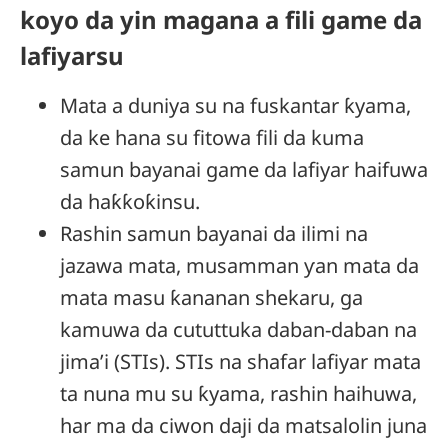
koyo da yin magana a fili game da
lafiyarsu
Mata a duniya su na fuskantar ƙyama,
da ke hana su fitowa fili da kuma
samun bayanai game da lafiyar haifuwa
da haƙƙoƙinsu.
Rashin samun bayanai da ilimi na
jazawa mata, musamman ƴan mata da
mata masu ƙananan shekaru, ga
kamuwa da cututtuka daban-daban na
jima’i (STIs). STIs na shafar lafiyar mata
ta nuna mu su ƙyama, rashin haihuwa,
har ma da ciwon daji da matsalolin juna