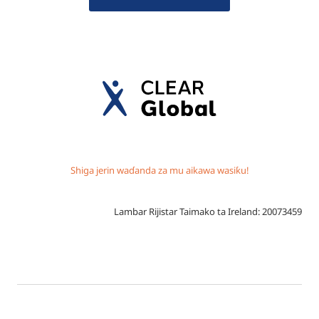
Shiga jerin waɗanda za mu aikawa wasiƙu!
Lambar Rijistar Taimako ta Ireland: 20073459