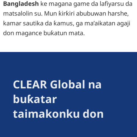
Bangladesh
ke magana game da lafiyarsu da
matsalolin su. Mun ƙirƙiri abubuwan harshe,
kamar sautika da ƙamus, ga ma’aikatan agaji
don magance buƙatun mata.
CLEAR Global na
buƙatar
taimakonku don