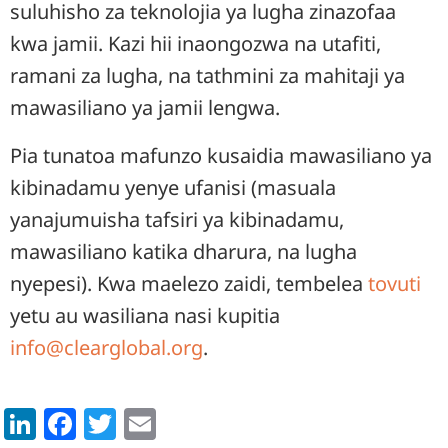
suluhisho za teknolojia ya lugha zinazofaa
kwa jamii. Kazi hii inaongozwa na utafiti,
ramani za lugha, na tathmini za mahitaji ya
mawasiliano ya jamii lengwa.
Pia tunatoa mafunzo kusaidia mawasiliano ya
kibinadamu yenye ufanisi (masuala
yanajumuisha tafsiri ya kibinadamu,
mawasiliano katika dharura, na lugha
nyepesi). Kwa maelezo zaidi, tembelea
tovuti
yetu au wasiliana nasi kupitia
info@clearglobal.org
.
LinkedIn
Facebook
Twitter
Email