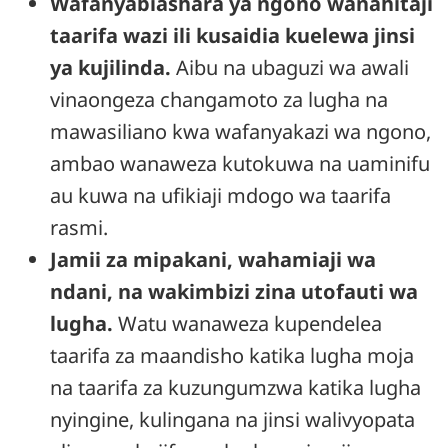
Wafanyabiashara ya ngono wanahitaji
taarifa wazi ili kusaidia kuelewa jinsi
ya kujilinda.
Aibu na ubaguzi wa awali
vinaongeza changamoto za lugha na
mawasiliano kwa wafanyakazi wa ngono,
ambao wanaweza kutokuwa na uaminifu
au kuwa na ufikiaji mdogo wa taarifa
rasmi.
Jamii za mipakani, wahamiaji wa
ndani, na wakimbizi zina utofauti wa
lugha.
Watu wanaweza kupendelea
taarifa za maandisho katika lugha moja
na taarifa za kuzungumzwa katika lugha
nyingine, kulingana na jinsi walivyopata