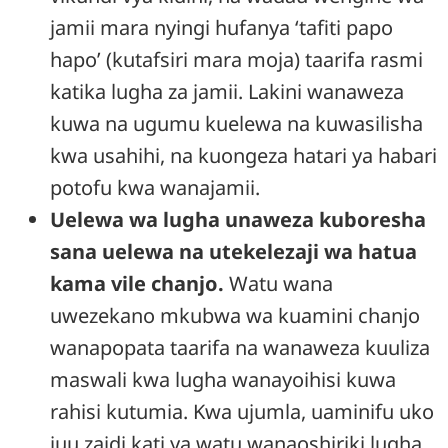
jamii mara nyingi hufanya ‘tafiti papo
hapo’ (kutafsiri mara moja) taarifa rasmi
katika lugha za jamii. Lakini wanaweza
kuwa na ugumu kuelewa na kuwasilisha
kwa usahihi, na kuongeza hatari ya habari
potofu kwa wanajamii.
Uelewa wa lugha unaweza kuboresha
sana uelewa na utekelezaji wa hatua
kama vile chanjo.
Watu wana
uwezekano mkubwa wa kuamini chanjo
wanapopata taarifa na wanaweza kuuliza
maswali kwa lugha wanayoihisi kuwa
rahisi kutumia. Kwa ujumla, uaminifu uko
juu zaidi kati ya watu wanaoshiriki lugha