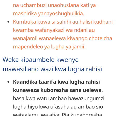
na uchambuzi unaohusiana kati ya
mashirika yanayoshughulikia.
Kumbuka kuwa si sahihi au halisi kudhani
kwamba wafanyakazi wa ndani au
wanajamii wanaelewa kiwango chote cha
mapendeleo ya lugha ya jamii.
Weka kipaumbele kwenye
mawasiliano wazi kwa lugha rahisi
Kuandika taarifa kwa lugha rahisi
kunaweza kuboresha sana uelewa
,
hasa kwa watu ambao hawazungumzi
lugha hiyo kwa ufasaha au ambao sio
wataalamu wa afya. Pia kunaboresha