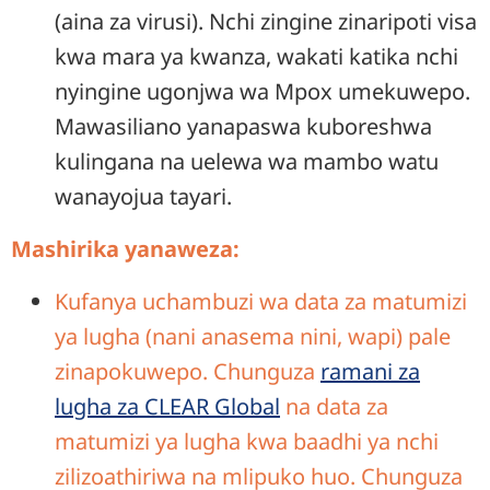
(aina za virusi). Nchi zingine zinaripoti visa
kwa mara ya kwanza, wakati katika nchi
nyingine ugonjwa wa Mpox umekuwepo.
Mawasiliano yanapaswa kuboreshwa
kulingana na uelewa wa mambo watu
wanayojua tayari.
Mashirika yanaweza:
Kufanya uchambuzi wa data za matumizi
ya lugha (nani anasema nini, wapi) pale
zinapokuwepo. Chunguza
ramani za
lugha za CLEAR Global
na data za
matumizi ya lugha kwa baadhi ya nchi
zilizoathiriwa na mlipuko huo. Chunguza