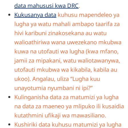
data mahususi kwa DRC
.
Kukusanya data
kuhusu mapendeleo ya
lugha ya watu mahali ambapo taarifa za
hivi karibuni zinakosekana au watu
walioathiriwa wana uwezekano mkubwa
kuwa na utofauti wa lugha (kwa mfano,
jamii za mipakani, watu waliotawanywa,
utofauti mkubwa wa kikabila, kabila au
ukoo). Angalau, uliza “Lugha kuu
unayotumia nyumbani ni ipi?”
Kulinganisha data za matumizi ya lugha
na data za maeneo ya mlipuko ili kusaidia
kutathmini ufikaji wa mawasiliano.
Kushiriki data kuhusu matumizi ya lugha