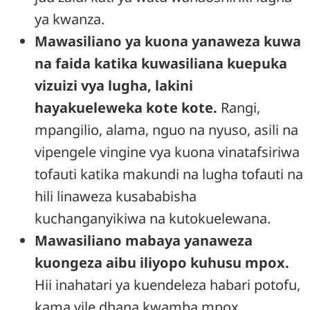
ya kwanza.
Mawasiliano ya kuona yanaweza kuwa
na faida katika kuwasiliana kuepuka
vizuizi vya lugha, lakini
hayakueleweka kote kote.
Rangi,
mpangilio, alama, nguo na nyuso, asili na
vipengele vingine vya kuona vinatafsiriwa
tofauti katika makundi na lugha tofauti na
hili linaweza kusababisha
kuchanganyikiwa na kutokuelewana.
Mawasiliano mabaya yanaweza
kuongeza aibu iliyopo kuhusu mpox.
Hii inahatari ya kuendeleza habari potofu,
kama vile dhana kwamba mpox