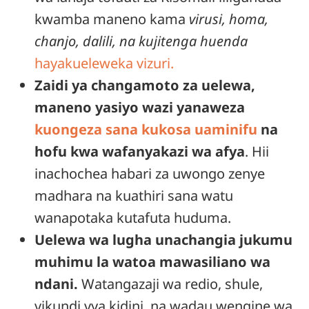
kwamba maneno kama
virusi, homa,
chanjo, dalili, na kujitenga
huenda
hayakueleweka vizuri.
Zaidi ya changamoto za uelewa,
maneno yasiyo wazi yanaweza
kuongeza sana kukosa uaminifu
na
hofu kwa wafanyakazi wa afya
. Hii
inachochea habari za uwongo zenye
madhara na kuathiri sana watu
wanapotaka kutafuta huduma.
Uelewa wa lugha unachangia jukumu
muhimu la watoa mawasiliano wa
ndani.
Watangazaji wa redio, shule,
vikundi vya kidini, na wadau wengine wa