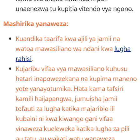
unaenezwa tu kupitia vitendo vya ngono.
Mashirika yanaweza:
Kuandika taarifa kwa ajili ya jamii na
watoa mawasiliano wa ndani kwa
lugha
rahisi
.
Kujaribu vifaa vya mawasiliano kuhusu
hatari inapowezekana na kupima maneno
yote yanayotumika. Hata kama tafsiri
kamili haijapangwa, jumuisha jamii
tofauti za lugha katika majaribio ili
kubaini ni kwa kiwango gani vifaa
vinaweza kueleweka katika lugha za pili
au tatu, au wakati watu wanaweza