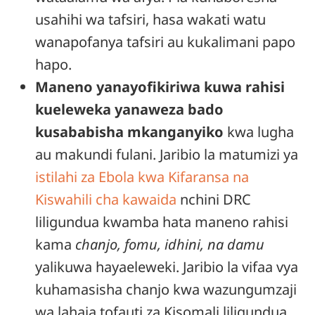
usahihi wa tafsiri, hasa wakati watu
wanapofanya tafsiri au kukalimani papo
hapo.
Maneno yanayofikiriwa kuwa rahisi
kueleweka yanaweza bado
kusababisha mkanganyiko
kwa lugha
au makundi fulani. Jaribio la matumizi ya
istilahi za Ebola kwa Kifaransa na
Kiswahili cha kawaida
nchini DRC
liligundua kwamba hata maneno rahisi
kama
chanjo, fomu, idhini, na damu
yalikuwa hayaeleweki. Jaribio la vifaa vya
kuhamasisha chanjo kwa wazungumzaji
wa lahaja tofauti za Kisomali liligundua