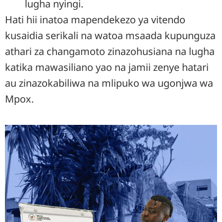
lugha nyingi.
Hati hii inatoa mapendekezo ya vitendo
kusaidia serikali na watoa msaada kupunguza
athari za changamoto zinazohusiana na lugha
katika mawasiliano yao na jamii zenye hatari
au zinazokabiliwa na mlipuko wa ugonjwa wa
Mpox.