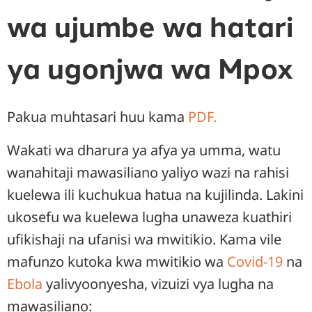
wa ujumbe wa hatari
ya ugonjwa wa Mpox
Pakua muhtasari huu kama
PDF.
Wakati wa dharura ya afya ya umma, watu
wanahitaji mawasiliano yaliyo wazi na rahisi
kuelewa ili kuchukua hatua na kujilinda. Lakini
ukosefu wa kuelewa lugha unaweza kuathiri
ufikishaji na ufanisi wa mwitikio. Kama vile
mafunzo kutoka kwa mwitikio wa
Covid-19
na
Ebola
yalivyoonyesha, vizuizi vya lugha na
mawasiliano: