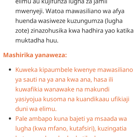
elimu au kujifunza lugha za jamii
mwenyeji. Watoa mawasiliano wa afya
huenda wasiweze kuzungumza (lugha
zote) zinazohusika kwa hadhira yao katika
muktadha huu.
Mashirika yanaweza:
Kuweka kipaumbele kwenye mawasiliano
ya sauti na ya ana kwa ana, hasa ili
kuwafikia wanawake na makundi
yasiyojua kusoma na kuandikaau ufikiaji
duni wa elimu.
Pale ambapo kuna bajeti ya msaada wa
lugha (kwa mfano, kutafsiri), kuzingatia