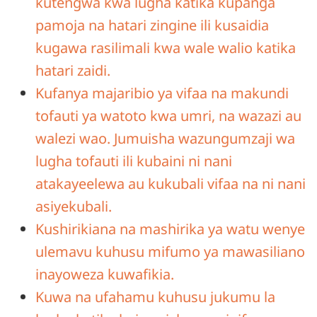
kutengwa kwa lugha katika kupanga
pamoja na hatari zingine ili kusaidia
kugawa rasilimali kwa wale walio katika
hatari zaidi.
Kufanya majaribio ya vifaa na makundi
tofauti ya watoto kwa umri, na wazazi au
walezi wao. Jumuisha wazungumzaji wa
lugha tofauti ili kubaini ni nani
atakayeelewa au kukubali vifaa na ni nani
asiyekubali.
Kushirikiana na mashirika ya watu wenye
ulemavu kuhusu mifumo ya mawasiliano
inayoweza kuwafikia.
Kuwa na ufahamu kuhusu jukumu la