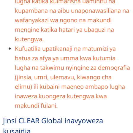
lugha katika kuimarisha uaminifu na
kupambana na aibu unaponawasiliana na
wafanyakazi wa ngono na makundi
mengine katika hatari ya ubaguzi na
kutengwa.
Kufuatilia upatikanaji na matumizi ya
hatua za afya ya umma kwa kutumia
lugha na takwimu nyingine za demografia
(jinsia, umri, ulemavu, kiwango cha
elimu) ili kubaini maeneo ambapo lugha
inaweza kuongeza kutengwa kwa
makundi fulani.
Jinsi CLEAR Global inavyoweza
kusaidia