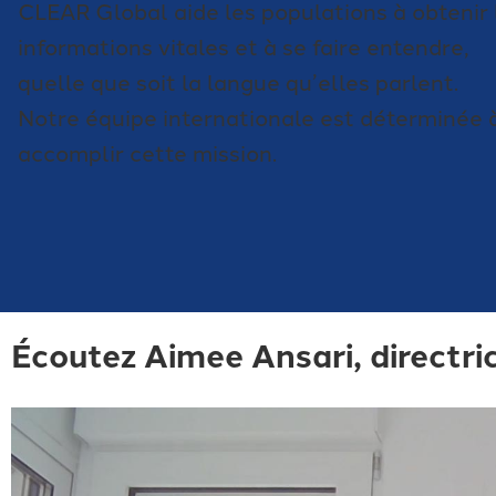
CLEAR Global aide les populations à obtenir 
informations vitales et à se faire entendre,
quelle que soit la langue qu’elles parlent.
Notre équipe internationale est déterminée 
accomplir cette mission.
Écoutez Aimee Ansari, directr