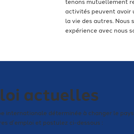
tenons mutuellement r
activités peuvent avoir
la vie des autres. Nous
expérience avec nous so
loi actuelles
ipe internationale déterminée à changer le pay
es d’emploi et postulez ci-dessous :