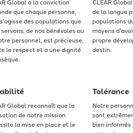
R Global a la conviction
CLEAR Global c
onde que chaque personne,
de la langue 
 s’agisse des populations que
populations d
 servons, de nos bénévoles ou
moyens d’avoir
otre personnel, est précieuse,
propre dévelo
e le respect et a une dignité
destin.
nsèque.
abilité
Tolérance
R Global reconnaît que la
Notre personn
isation de notre mission
sont extrême
site la mise en place et le
bien informés 