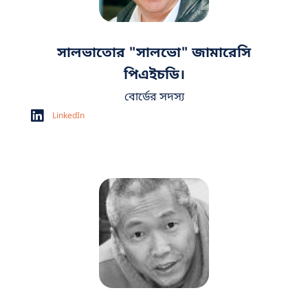
সালভাতোর "সালভো" জামারেসি
পিএইচডি।
বোর্ডের সদস্য
LinkedIn