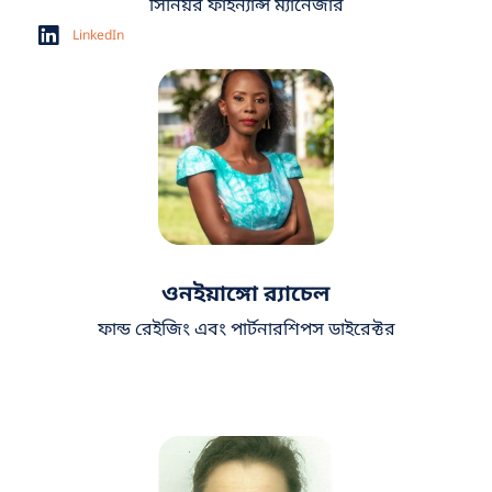
সিনিয়র ফাইন্যান্স ম্যানেজার
LinkedIn
ওনইয়াঙ্গো র‍্যাচেল
ফান্ড রেইজিং এবং
পার্টনারশিপস
ডাইরেক্টর