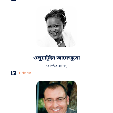
ওলুয়াটুইন আদেজুমো
বোর্ডের সদস্য
LinkedIn